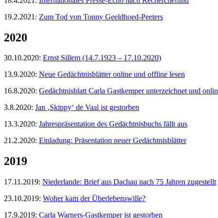
18.4.2021:
Internationales Presse-Echo nach Recherchefund
19.2.2021:
Zum Tod von Tonny Geeldhoed-Peeters
2020
30.10.2020:
Ernst Sillem (14.7.1923 – 17.10.2020)
13.9.2020:
Neue Gedächtnisblätter online und offline lesen
16.8.2020:
Gedächtnisblatt Carla Gastkemper unterzeichnet und online
3.8.2020:
Jan ‚Skippy‘ de Vaal ist gestorben
13.3.2020:
Jahrespräsentation des Gedächtnisbuchs fällt aus
21.2.2020:
Einladung: Präsentation neuer Gedächtnisblätter
2019
17.11.2019:
Niederlande: Brief aus Dachau nach 75 Jahren zugestellt
23.10.2019:
Woher kam der Überlebenswille?
17.9.2019:
Carla Warners-Gastkemper ist gestorben