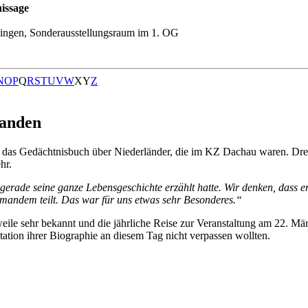
issage
ingen, Sonderausstellungsraum im 1. OG
N
O
P
Q
R
S
T
U
V
W
X
Y
Z
landen
r das Gedächtnisbuch über Niederländer, die im KZ Dachau waren. Drei
hr.
de seine ganze Lebensgeschichte erzählt hatte. Wir denken, dass er e
emandem teilt. Das war für uns etwas sehr Besonderes.“
eile sehr bekannt und die jährliche Reise zur Veranstaltung am 22. März
ntation ihrer Biographie an diesem Tag nicht verpassen wollten.