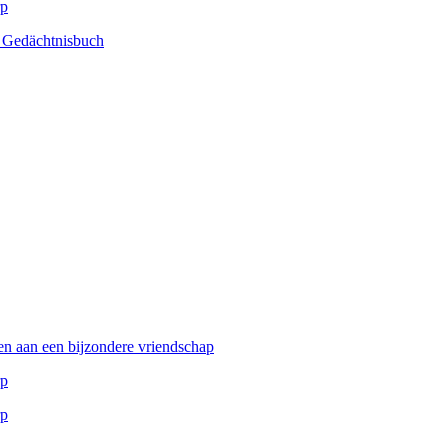
rp
m Gedächtnisbuch
en aan een bijzondere vriendschap
rp
rp