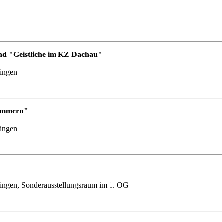
nd "Geistliche im KZ Dachau"
lingen
Nummern"
lingen
ingen, Sonderausstellungsraum im 1. OG