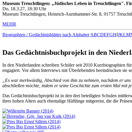
Museum Treuchtlingen: „Jüdisches Leben in Treuchtlingen". Fin
Do, 18.3.27, 18:30 Uhr
Museum Treuchtlingen, Heinrich-Aurnhammer-Str. 8, 91757 Treuchtl
MEHR
Biographien / Gedächtnisblätter nach Alphabet
A
B
C
D
E
F
G
H
I
J
K
L
M
Das Gedächtnisbuchprojekt in den Nieder
In den Niederlanden schreiben Schüler seit 2010 Kurzbiographien fü
engagiert. Vor allem Interviews mit Überlebenden beeindrucken sie se
„Es war merkwürdig, Abschied von ihm zu nehmen, nachdem er uns gera
abschließen möchte, indem er seine Geschichte zum ersten Mal mit j
Das Gedächtnisbuchprojekt ist in den drei beteiligten Schulen mittlerw
ihres hohen Alters auch ehemalige Häftlinge mitgereist, die die Präse