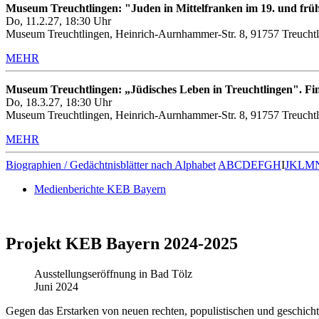
Museum Treuchtlingen: "Juden in Mittelfranken im 19. und frü
Do, 11.2.27, 18:30 Uhr
Museum Treuchtlingen, Heinrich-Aurnhammer-Str. 8, 91757 Treuchtl
MEHR
Museum Treuchtlingen: „Jüdisches Leben in Treuchtlingen". Fin
Do, 18.3.27, 18:30 Uhr
Museum Treuchtlingen, Heinrich-Aurnhammer-Str. 8, 91757 Treuchtl
MEHR
Biographien / Gedächtnisblätter nach Alphabet
A
B
C
D
E
F
G
H
I
J
K
L
M
Medienberichte KEB Bayern
Projekt KEB Bayern 2024-2025
Ausstellungseröffnung in Bad Tölz
Juni 2024
Gegen das Erstarken von neuen rechten, populistischen und geschicht