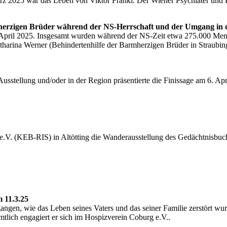
z 2025 war das Leben von Viktor Frankl. Der Wiener Psychiater und 
mherzigen Brüder während der NS-Herrschaft und der Umgang in
 April 2025. Insgesamt wurden während der NS-Zeit etwa 275.000 Mens
Katharina Werner (Behindertenhilfe der Barmherzigen Brüder in Straubi
sstellung und/oder in der Region präsentierte die Finissage am 6. Apr
e.V. (KEB-RIS) in Altötting die Wanderausstellung des Gedächtnisbu
 11.3.25
gen, wie das Leben seines Vaters und das seiner Familie zerstört wurde
mtlich engagiert er sich im Hospizverein Coburg e.V..