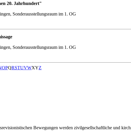
hen 20. Jahrhundert"
ingen, Sonderausstellungsraum im 1. OG
issage
ingen, Sonderausstellungsraum im 1. OG
N
O
P
Q
R
S
T
U
V
W
X
Y
Z
srevisionistischen Bewegungen werden zivilgesellschaftliche und kirc