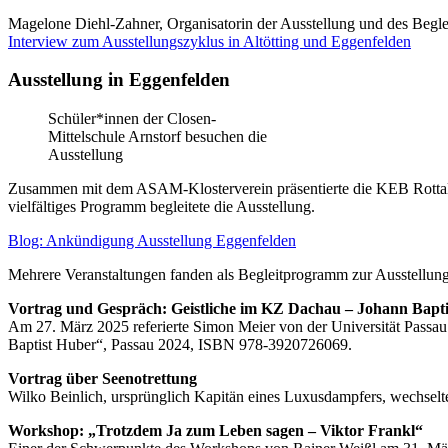
Magelone Diehl-Zahner, Organisatorin der Ausstellung und des Beglei
Interview zum Ausstellungszyklus in Altötting und Eggenfelden
Ausstellung in Eggenfelden
Schüler*innen der Closen-
Mittelschule Arnstorf besuchen die
Ausstellung
Zusammen mit dem ASAM-Klosterverein präsentierte die KEB Rottal-
vielfältiges Programm begleitete die Ausstellung.
Blog: Ankündigung Ausstellung Eggenfelden
Mehrere Veranstaltungen fanden als Begleitprogramm zur Ausstellung 
Vortrag und Gespräch: Geistliche im KZ Dachau – Johann Bapt
Am 27. März 2025 referierte Simon Meier von der Universität Passau ü
Baptist Huber“, Passau 2024, ISBN 978-3920726069.
Vortrag über Seenotrettung
Wilko Beinlich, ursprünglich Kapitän eines Luxusdampfers, wechselte
Workshop: „Trotzdem Ja zum Leben sagen – Viktor Frankl“