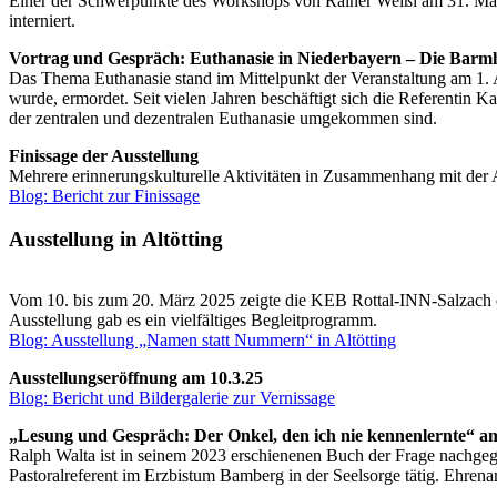
Einer der Schwerpunkte des Workshops von Rainer Weißl am 31. Mär
interniert.
Vortrag und Gespräch: Euthanasie in Niederbayern – Die Bar
Das Thema Euthanasie stand im Mittelpunkt der Veranstaltung am 1.
wurde, ermordet. Seit vielen Jahren beschäftigt sich die Referentin 
der zentralen und dezentralen Euthanasie umgekommen sind.
Finissage der Ausstellung
Mehrere erinnerungskulturelle Aktivitäten in Zusammenhang mit der Au
Blog: Bericht zur Finissage
Ausstellung in Altötting
Vom 10. bis zum 20. März 2025 zeigte die KEB Rottal-INN-Salzach 
Ausstellung gab es ein vielfältiges Begleitprogramm.
Blog: Ausstellung „Namen statt Nummern“ in Altötting
Ausstellungseröffnung am 10.3.25
Blog: Bericht und Bildergalerie zur Vernissage
„Lesung und Gespräch: Der Onkel, den ich nie kennenlernte“ am
Ralph Walta ist in seinem 2023 erschienenen Buch der Frage nachgegan
Pastoralreferent im Erzbistum Bamberg in der Seelsorge tätig. Ehrena