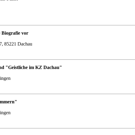
 Biografie vor
87, 85221 Dachau
nd "Geistliche im KZ Dachau"
lingen
Nummern"
lingen