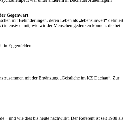
Psychotherapeut war unter anderem in Dachauer Außenlagern
 der Gegenwart
chen mit Behinderungen, deren Leben als „lebensunwert“ definiert
ng) intensiv damit, wie wir der Menschen gedenken können, die bei
il in Eggenfelden.
chs zusammen mit der Ergänzung „Geistliche im KZ Dachau“. Zur
 – und wie dies bis heute nachwirkt. Der Referent ist seit 1988 als