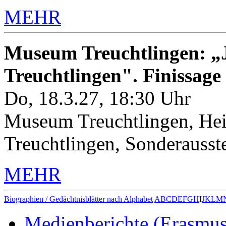
MEHR
Museum Treuchtlingen: „J
Treuchtlingen". Finissage
Do, 18.3.27, 18:30 Uhr
Museum Treuchtlingen, Hei
Treuchtlingen, Sonderauss
MEHR
Biographien / Gedächtnisblätter nach Alphabet
A
B
C
D
E
F
G
H
I
J
K
L
M
Medienberichte (Erasmu