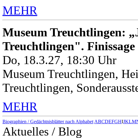
MEHR
Museum Treuchtlingen: „J
Treuchtlingen". Finissage
Do, 18.3.27, 18:30 Uhr
Museum Treuchtlingen, Hei
Treuchtlingen, Sonderauss
MEHR
Biographien / Gedächtnisblätter nach Alphabet
A
B
C
D
E
F
G
H
I
J
K
L
M
Aktuelles / Blog