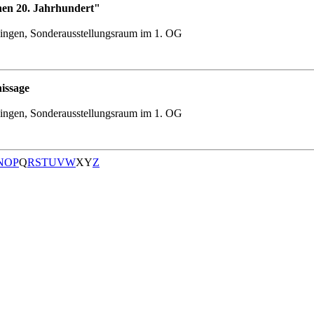
hen 20. Jahrhundert"
ingen, Sonderausstellungsraum im 1. OG
issage
ingen, Sonderausstellungsraum im 1. OG
N
O
P
Q
R
S
T
U
V
W
X
Y
Z