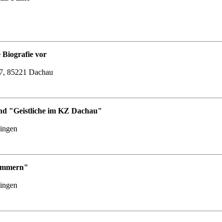
 Biografie vor
87, 85221 Dachau
nd "Geistliche im KZ Dachau"
lingen
Nummern"
lingen