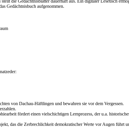
llt die Gedächtnisblätter dauerhaft aus. Ein digitaler Lesetisch ermögl
in das Gedächtnisbuch aufgenommen.
sraum
natzeder:
hichten von Dachau-Häftlingen und bewahren sie vor dem Vergessen.
erzahlen.
iearbeit fördert einen vielschichtigen Lernprozess, der u.a. historisc
ojekt, das die Zerbrechlichkeit demokratischer Werte vor Augen führt un