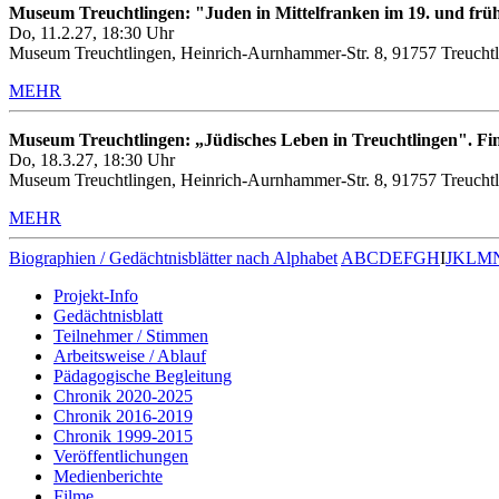
Museum Treuchtlingen: "Juden in Mittelfranken im 19. und frü
Do, 11.2.27, 18:30 Uhr
Museum Treuchtlingen, Heinrich-Aurnhammer-Str. 8, 91757 Treuchtl
MEHR
Museum Treuchtlingen: „Jüdisches Leben in Treuchtlingen". Fin
Do, 18.3.27, 18:30 Uhr
Museum Treuchtlingen, Heinrich-Aurnhammer-Str. 8, 91757 Treuchtl
MEHR
Biographien / Gedächtnisblätter nach Alphabet
A
B
C
D
E
F
G
H
I
J
K
L
M
Projekt-Info
Gedächtnisblatt
Teilnehmer / Stimmen
Arbeitsweise / Ablauf
Pädagogische Begleitung
Chronik 2020-2025
Chronik 2016-2019
Chronik 1999-2015
Veröffentlichungen
Medienberichte
Filme