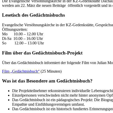
Die Evangelische Versöhnungskirche in der KZ-Gedenkstätte Dachau ste
werden am 22. März die neuen Beiträge öffentlich vorgestellt und 
Lesetisch des Gedächtnisbuchs
Evangelische Versöhnungskirche in der KZ-Gedenkstätte, Gespräch
Öffnungszeiten:
Mo 10.00 – 12.00 Uhr
Di-Sa 10.00 – 16.00 Uhr
So 12.00 – 13.00 Uhr
Film über das Gedächtnisbuch-Projekt
Über das Gedächtnisbuch informiert der folgende Film von Julian Mo
Film „Gedächtnisbuch“
(25 Minuten)
Was ist das Besondere am Gedächtnisbuch?
Die Projektteilnehmer rekonstruieren individuelle Lebensgesc
Einzelpersonen verschwinden nicht mehr hinter anonymen Opf
Das Gedächtnisbuch ist ein pädagogisches Projekt: Die Biograph
Empathie und Einfühlungsvermögen umfasst.
Das Gedächtnisbuch ist ein historisch fundiertes Erinnerungspr