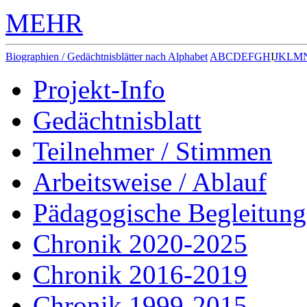
MEHR
Biographien / Gedächtnisblätter nach Alphabet
A
B
C
D
E
F
G
H
I
J
K
L
M
Projekt-Info
Gedächtnisblatt
Teilnehmer / Stimmen
Arbeitsweise / Ablauf
Pädagogische Begleitung
Chronik 2020-2025
Chronik 2016-2019
Chronik 1999-2015