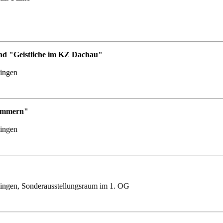
nd "Geistliche im KZ Dachau"
lingen
Nummern"
lingen
ingen, Sonderausstellungsraum im 1. OG