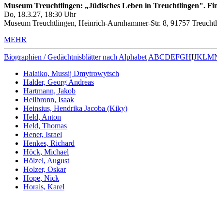
Museum Treuchtlingen: „Jüdisches Leben in Treuchtlingen". Fin
Do, 18.3.27, 18:30 Uhr
Museum Treuchtlingen, Heinrich-Aurnhammer-Str. 8, 91757 Treuchtl
MEHR
Biographien / Gedächtnisblätter nach Alphabet
A
B
C
D
E
F
G
H
I
J
K
L
M
Halaiko, Mussij Dmytrowytsch
Halder, Georg Andreas
Hartmann, Jakob
Heilbronn, Isaak
Heinsius, Hendrika Jacoba (Kiky)
Held, Anton
Held, Thomas
Hener, Israel
Henkes, Richard
Höck, Michael
Hölzel, August
Holzer, Oskar
Hope, Nick
Horais, Karel