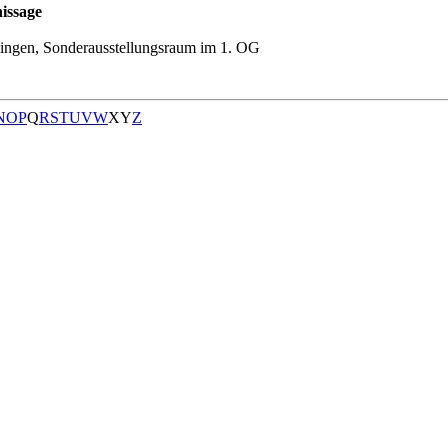
issage
ingen, Sonderausstellungsraum im 1. OG
N
O
P
Q
R
S
T
U
V
W
X
Y
Z