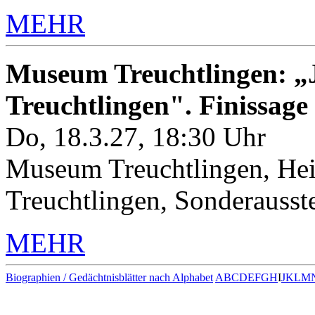
MEHR
Museum Treuchtlingen: „J
Treuchtlingen". Finissage
Do, 18.3.27, 18:30 Uhr
Museum Treuchtlingen, Hei
Treuchtlingen, Sonderauss
MEHR
Biographien / Gedächtnisblätter nach Alphabet
A
B
C
D
E
F
G
H
I
J
K
L
M