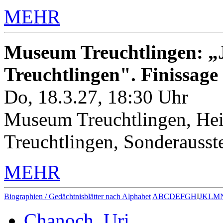
MEHR
Museum Treuchtlingen: „J
Treuchtlingen". Finissage
Do, 18.3.27, 18:30 Uhr
Museum Treuchtlingen, Hei
Treuchtlingen, Sonderauss
MEHR
Biographien / Gedächtnisblätter nach Alphabet
A
B
C
D
E
F
G
H
I
J
K
L
M
Chanoch, Uri