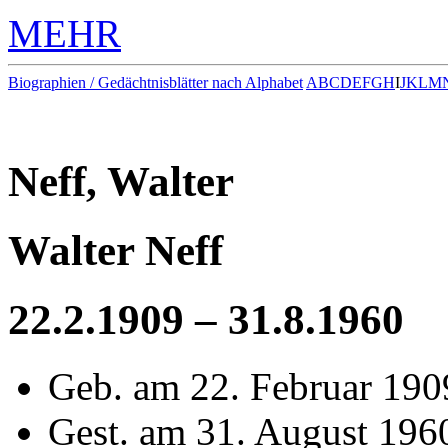
MEHR
Biographien / Gedächtnisblätter nach Alphabet
A
B
C
D
E
F
G
H
I
J
K
L
M
Neff, Walter
Walter Neff
22.2.1909 – 31.8.1960
Geb. am 22. Februar 190
Gest. am 31. August 196