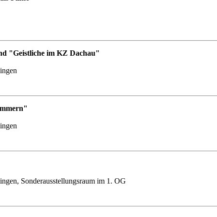
nd "Geistliche im KZ Dachau"
lingen
Nummern"
lingen
ingen, Sonderausstellungsraum im 1. OG