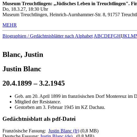
Museum Treuchtlingen: „Jüdisches Leben in Treuchtlingen". Fin
Do, 18.3.27, 18:30 Uhr
Museum Treuchtlingen, Heinrich-Aurnhammer-Str. 8, 91757 Treuchtl
MEHR
Biographien / Gedächtnisblätter nach Alphabet
A
B
C
D
E
F
G
H
I
J
K
L
M
Blanc, Justin
Justin Blanc
20.4.1899 – 3.2.1945
Geb. am 20. April 1899 im französischen Dorf Montereuz im D
Mitglied der Resistance.
Gestorben am 3. Februar 1945 im KZ Dachau.
Gedächtnisblatt als pdf-Datei
Französische Fassung:
Justin Blanc (fr)
(0,8 MB)
Deutsche Fassung:
Justin Blanc (de)
(0,8 MB)