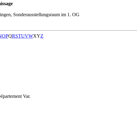
issage
ingen, Sonderausstellungsraum im 1. OG
N
O
P
Q
R
S
T
U
V
W
X
Y
Z
épartement Var.