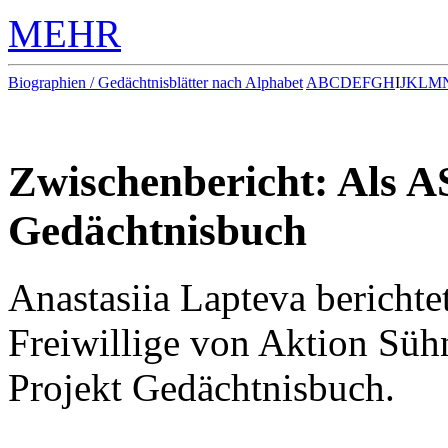
MEHR
Biographien / Gedächtnisblätter nach Alphabet
A
B
C
D
E
F
G
H
I
J
K
L
M
Zwischenbericht: Als A
Gedächtnisbuch
Anastasiia Lapteva berichte
Freiwillige von Aktion Süh
Projekt Gedächtnisbuch.