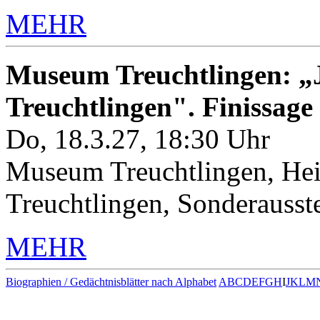
MEHR
Museum Treuchtlingen: „J
Treuchtlingen". Finissage
Do, 18.3.27, 18:30 Uhr
Museum Treuchtlingen, Hei
Treuchtlingen, Sonderauss
MEHR
Biographien / Gedächtnisblätter nach Alphabet
A
B
C
D
E
F
G
H
I
J
K
L
M