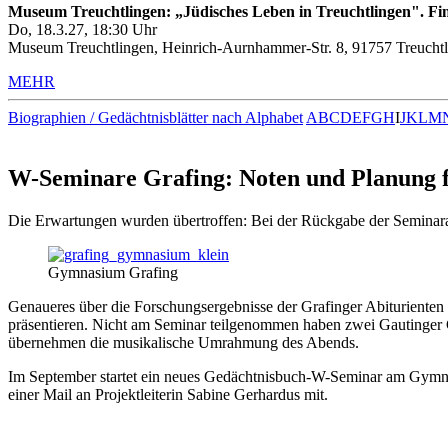
Museum Treuchtlingen: „Jüdisches Leben in Treuchtlingen". Fin
Do, 18.3.27, 18:30 Uhr
Museum Treuchtlingen, Heinrich-Aurnhammer-Str. 8, 91757 Treuchtl
MEHR
Biographien / Gedächtnisblätter nach Alphabet
A
B
C
D
E
F
G
H
I
J
K
L
M
W-Seminare Grafing: Noten und Planung f
Die Erwartungen wurden übertroffen: Bei der Rückgabe der Seminarar
Gymnasium Grafing
Genaueres über die Forschungsergebnisse der Grafinger Abiturienten e
präsentieren. Nicht am Seminar teilgenommen haben zwei Gautinger G
übernehmen die musikalische Umrahmung des Abends.
Im September startet ein neues Gedächtnisbuch-W-Seminar am Gymnasiu
einer Mail an Projektleiterin Sabine Gerhardus mit.