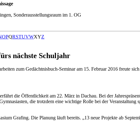
issage
ingen, Sonderausstellungsraum im 1. OG
N
O
P
Q
R
S
T
U
V
W
X
Y
Z
ürs nächste Schuljahr
beiten zum Gedächtnisbuch-Seminar am 15. Februar 2016 freute sich L
rfährt die Öffentlichkeit am 22. März in Dachau. Bei der Jahrespräsen
ymnasiasten, die trotzdem eine wichtige Rolle bei der Veranstaltung 
m Grafing. Die Planung läuft bereits. „13 neue Projekte ab September