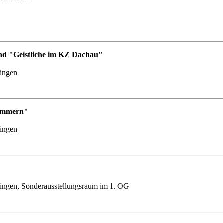
nd "Geistliche im KZ Dachau"
lingen
Nummern"
lingen
ingen, Sonderausstellungsraum im 1. OG