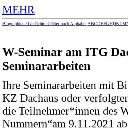
MEHR
Biographien / Gedächtnisblätter nach Alphabet
A
B
C
D
E
F
G
H
I
J
K
L
M
W-Seminar am ITG Dac
Seminararbeiten
Ihre Seminararbeiten mit B
KZ Dachaus oder verfolgte
die Teilnehmer*innen des 
Nummern“am 9.11.2021 ab