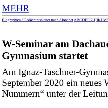
MEHR
Biographien / Gedächtnisblätter nach Alphabet
A
B
C
D
E
F
G
H
I
J
K
L
M
W-Seminar am Dachaue
Gymnasium startet
Am Ignaz-Taschner-Gymnas
September 2020 ein neues 
Nummern“ unter der Leitun