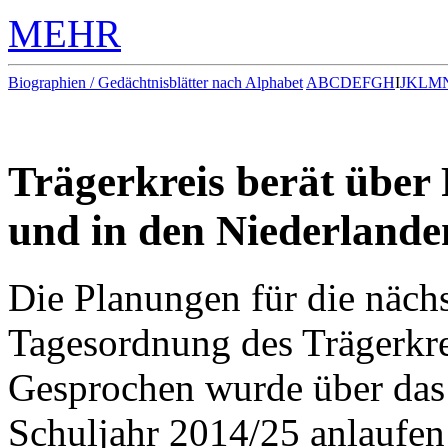
MEHR
Biographien / Gedächtnisblätter nach Alphabet
A
B
C
D
E
F
G
H
I
J
K
L
M
Trägerkreis berät über
und in den Niederlande
Die Planungen für die nächs
Tagesordnung des Trägerkre
Gesprochen wurde über das
Schuljahr 2014/25 anlaufen 