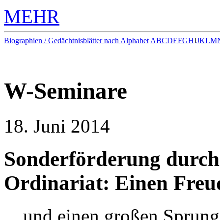
MEHR
Biographien / Gedächtnisblätter nach Alphabet
A
B
C
D
E
F
G
H
I
J
K
L
M
W-Seminare
18. Juni 2014
Sonderförderung durch 
Ordinariat: Einen Fr
…und einen großen Sprung 