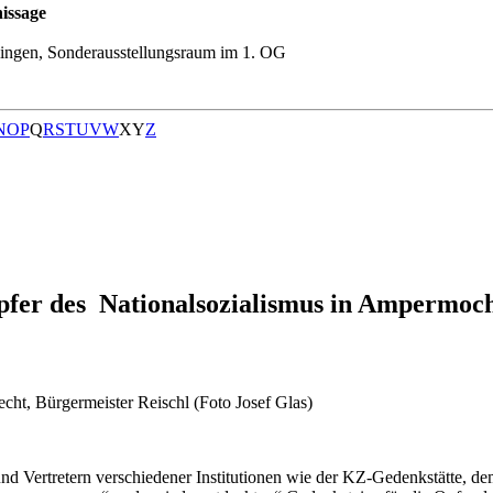
issage
ingen, Sonderausstellungsraum im 1. OG
N
O
P
Q
R
S
T
U
V
W
X
Y
Z
Opfer des Nationalsozialismus in Ampermoc
ht, Bürgermeister Reischl (Foto Josef Glas)
 und Vertretern verschiedener Institutionen wie der KZ-Gedenkstätte