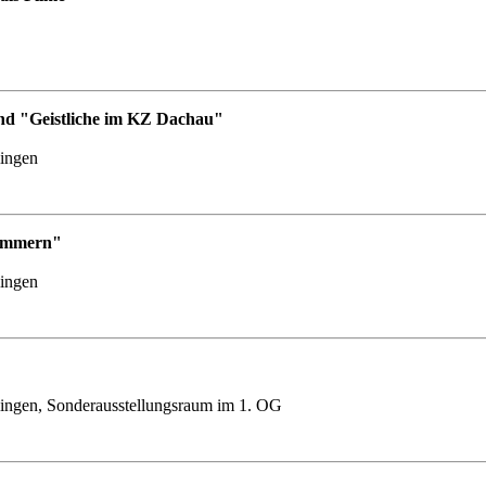
nd "Geistliche im KZ Dachau"
lingen
Nummern"
lingen
ingen, Sonderausstellungsraum im 1. OG