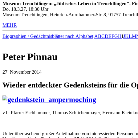
Museum Treuchtlingen: „Jüdisches Leben in Treuchtlingen". Fin
Do, 18.3.27, 18:30 Uhr
Museum Treuchtlingen, Heinrich-Aurnhammer-Str. 8, 91757 Treuchtl
MEHR
Biographien / Gedächtnisblätter nach Alphabet
A
B
C
D
E
F
G
H
I
J
K
L
M
Peter Pinnau
27. November 2014
Wieder entdeckter Gedenksteins für die 
v.l.: Pfarrer Eichhammer, Thomas Schlichenmayer, Hermann Kleinknec
Unter überraschend großer Anteilnahme von interessierten Personen