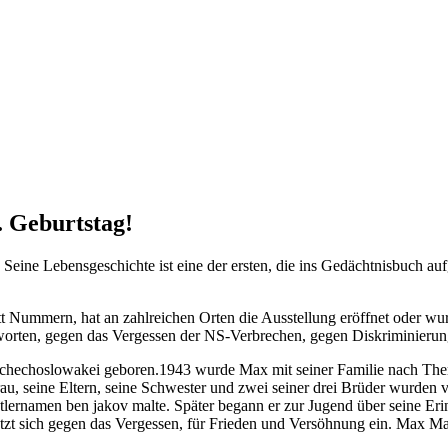
 Geburtstag!
 Seine Lebensgeschichte ist eine der ersten, die ins Gedächtnisbuch
tt Nummern, hat an zahlreichen Orten die Ausstellung eröffnet oder w
ntworten, gegen das Vergessen der NS-Verbrechen, gegen Diskriminierun
echoslowakei geboren.1943 wurde Max mit seiner Familie nach Theresi
, seine Eltern, seine Schwester und zwei seiner drei Brüder wurden v
tlernamen ben jakov malte. Später begann er zur Jugend über seine Erin
etzt sich gegen das Vergessen, für Frieden und Versöhnung ein. Max Ma