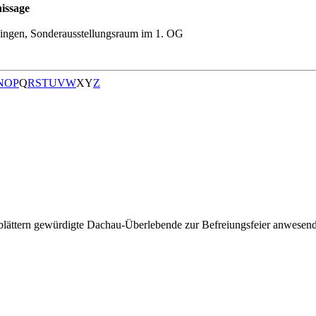
issage
ingen, Sonderausstellungsraum im 1. OG
N
O
P
Q
R
S
T
U
V
W
X
Y
Z
isblättern gewürdigte Dachau-Überlebende zur Befreiungsfeier anwesen