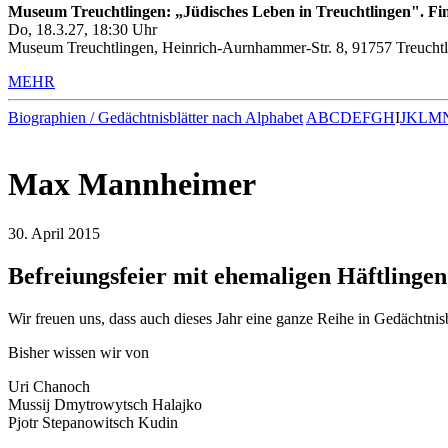
Museum Treuchtlingen: „Jüdisches Leben in Treuchtlingen". Fin
Do, 18.3.27, 18:30 Uhr
Museum Treuchtlingen, Heinrich-Aurnhammer-Str. 8, 91757 Treuchtl
MEHR
Biographien / Gedächtnisblätter nach Alphabet
A
B
C
D
E
F
G
H
I
J
K
L
M
Max Mannheimer
30. April 2015
Befreiungsfeier mit ehemaligen Häftlingen
Wir freuen uns, dass auch dieses Jahr eine ganze Reihe in Gedächtn
Bisher wissen wir von
Uri Chanoch
Mussij Dmytrowytsch Halajko
Pjotr Stepanowitsch Kudin