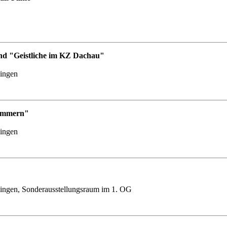
nd "Geistliche im KZ Dachau"
lingen
Nummern"
lingen
ingen, Sonderausstellungsraum im 1. OG