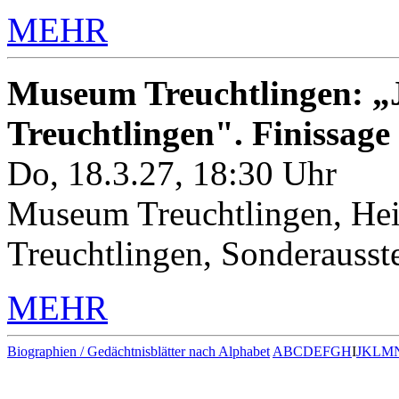
MEHR
Museum Treuchtlingen: „J
Treuchtlingen". Finissage
Do, 18.3.27, 18:30 Uhr
Museum Treuchtlingen, Hei
Treuchtlingen, Sonderauss
MEHR
Biographien / Gedächtnisblätter nach Alphabet
A
B
C
D
E
F
G
H
I
J
K
L
M