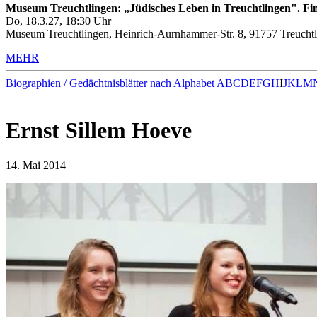
Museum Treuchtlingen: „Jüdisches Leben in Treuchtlingen". Fin
Do, 18.3.27, 18:30 Uhr
Museum Treuchtlingen, Heinrich-Aurnhammer-Str. 8, 91757 Treuchtl
MEHR
Biographien / Gedächtnisblätter nach Alphabet
A
B
C
D
E
F
G
H
I
J
K
L
M
Ernst Sillem Hoeve
14. Mai 2014