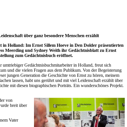
 Leidenschaft über ganz besondere Menschen erzählt
in Holland: Im Ernst Sillem Hoeve in Den Dolder präsentierten
Tess Meerding und Sydney Weith ihr Gedächtnisblatt zu Ernst
sstellung zum Gedächtnisbuch eröffnet.
 umtriebiger Gedächtnisbuchmitarbeiter in Holland, freut sich
ikum und die vielen Fragen aus dem Publikum. Von der Begeisterung
eser jungen Generation die Geschichte von Ernst zu hören, meinem
chen lassen, habt uns gerührt und mit viel Leidenschaft erzählt über
chte mit diesen biographischen Porträts. Ein wunderschönes Projekt.
der von
urde breit über
inem Vater