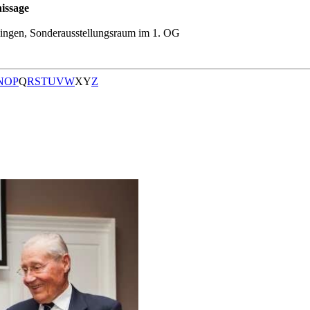
issage
ingen, Sonderausstellungsraum im 1. OG
N
O
P
Q
R
S
T
U
V
W
X
Y
Z