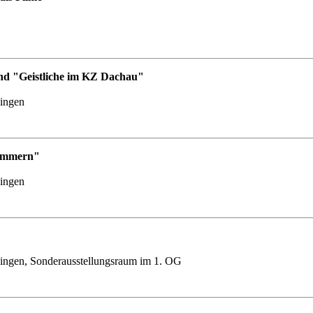
nd "Geistliche im KZ Dachau"
lingen
Nummern"
lingen
ingen, Sonderausstellungsraum im 1. OG