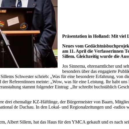
Präsentation in Holland: Mit viel
Neues vom Gedächtnisbuchprojekt 
am 11. April die Verfasserinnen 
Sillem. Gleichzeitig wurde die Au
Jos Sinnema, ehrenamtlicher und sehr
besonders über das engagierte Publ
Sillems Schwester schrieb: „Was für eine besondere Erfahrung, von di
der Referentinnen meinte: „Wow, was für eine Leistung. Ihr habt uns la
staltung stammt folgender Eintrag: „Ihr schreibt buchstäblich Geschi
e drei ehemalige KZ-Häftlinge, der Bürgermeister von Baarn, Mitglie
national de Dachau. In den Lokal- und Regionalzeitungen und -radios w
m, Albert Sillem, hat das Haus für den YMCA gekauft und es nach se