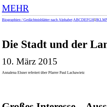
MEHR
Biographien / Gedächtnisblätter nach Alphabet
A
B
C
D
E
F
G
H
I
J
K
L
M
Die Stadt und der La
10. März 2015
Annalena Elsner referiert über Pfarrer Paul Lachawietz
Großes Interesse – Auss