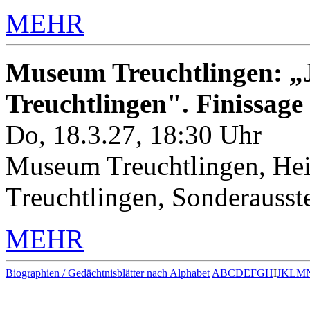
MEHR
Museum Treuchtlingen: „J
Treuchtlingen". Finissage
Do, 18.3.27, 18:30 Uhr
Museum Treuchtlingen, Hei
Treuchtlingen, Sonderauss
MEHR
Biographien / Gedächtnisblätter nach Alphabet
A
B
C
D
E
F
G
H
I
J
K
L
M