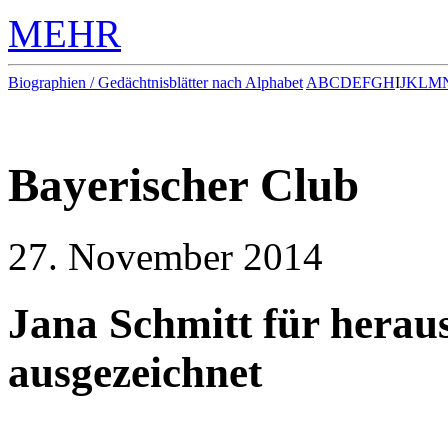
MEHR
Biographien / Gedächtnisblätter nach Alphabet
A
B
C
D
E
F
G
H
I
J
K
L
M
Bayerischer Club
27. November 2014
Jana Schmitt für herau
ausgezeichnet