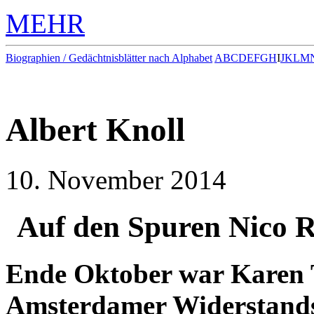
MEHR
Biographien / Gedächtnisblätter nach Alphabet
A
B
C
D
E
F
G
H
I
J
K
L
M
Albert Knoll
10. November 2014
Auf den Spuren Nico R
Ende Oktober war Karen T
Amsterdamer Widerstands