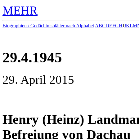
MEHR
Biographien / Gedächtnisblätter nach Alphabet
A
B
C
D
E
F
G
H
I
J
K
L
M
29.4.1945
29. April 2015
Henry (Heinz) Landman 
Befreiung von Dachau