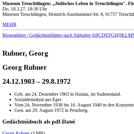
Museum Treuchtlingen: „Jüdisches Leben in Treuchtlingen". Fin
Do, 18.3.27, 18:30 Uhr
Museum Treuchtlingen, Heinrich-Aurnhammer-Str. 8, 91757 Treuchtl
MEHR
Biographien / Gedächtnisblätter nach Alphabet
A
B
C
D
E
F
G
H
I
J
K
L
M
Rubner, Georg
Georg Rubner
24.12.1903 – 29.8.1972
Geb. am 24. Dezember 1903 in Haslau, im Sudetenland.
Sozialdemokrat aus Eger.
Vom 24. November 1938 bis 16. August 1940 in den Konzentra
Gest. am 29. August 1972 in Penzberg.
Gedächtnisbuch als pdf-Datei
Georg Rubner
(3 MB)