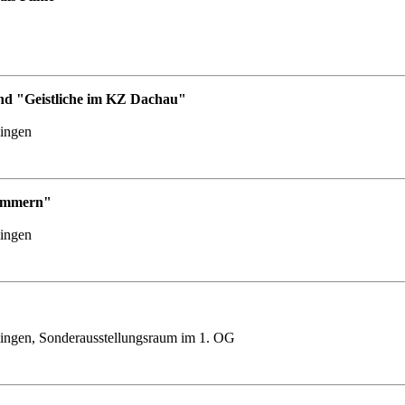
nd "Geistliche im KZ Dachau"
lingen
Nummern"
lingen
ingen, Sonderausstellungsraum im 1. OG