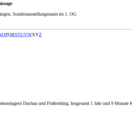
issage
ingen, Sonderausstellungsraum im 1. OG
N
O
P
Q
R
S
T
U
V
W
X
Y
Z
tionslagern Dachau und Floßenbürg. Insgesamt 1 Jahr und 9 Monate 