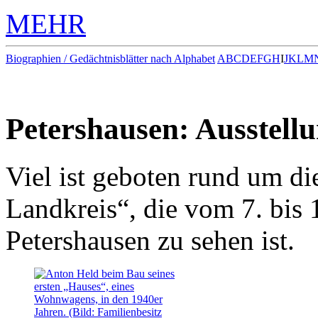
MEHR
Biographien / Gedächtnisblätter nach Alphabet
A
B
C
D
E
F
G
H
I
J
K
L
M
Petershausen: Ausstel
Viel ist geboten rund um d
Landkreis“, die vom 7. bis 
Petershausen zu sehen ist.