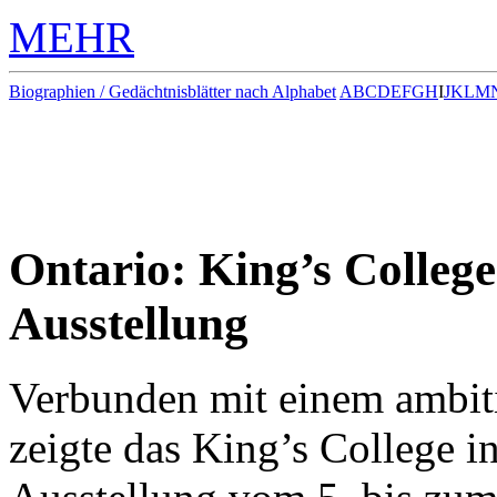
MEHR
Biographien / Gedächtnisblätter nach Alphabet
A
B
C
D
E
F
G
H
I
J
K
L
M
Ontario: King’s College
Ausstellung
Verbunden mit einem ambit
zeigte das King’s College i