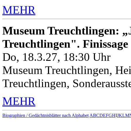
MEHR
Museum Treuchtlingen: „J
Treuchtlingen". Finissage
Do, 18.3.27, 18:30 Uhr
Museum Treuchtlingen, Hei
Treuchtlingen, Sonderauss
MEHR
Biographien / Gedächtnisblätter nach Alphabet
A
B
C
D
E
F
G
H
I
J
K
L
M