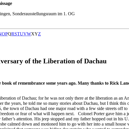
issage
ingen, Sonderausstellungsraum im 1. OG
N
O
P
Q
R
S
T
U
V
W
X
Y
Z
ersary of the Liberation of Dachau
 book of remembrance some years ago. Many thanks to Rick Landm
iberation of Dachau; for he was not only there at the liberation as an Am
ver the years, he told me so many stories about Dachau, but I think this 
, the town of Dachau had one major road with a few side streets off to 
 freedom or fear of what will happen next. Colonel Porter gave him a j
y father’s attention. His jeep stopped and my father hopped out in his U
he calmed down and motioned him to go with her into a small house wit