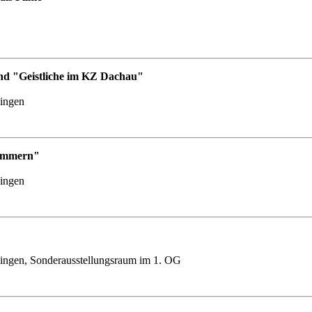
nd "Geistliche im KZ Dachau"
lingen
Nummern"
lingen
ingen, Sonderausstellungsraum im 1. OG