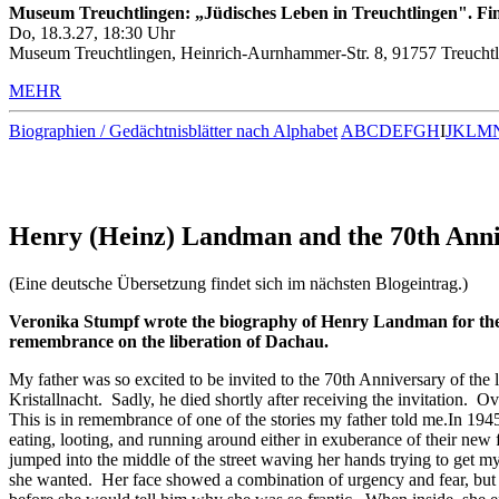
Museum Treuchtlingen: „Jüdisches Leben in Treuchtlingen". Fin
Do, 18.3.27, 18:30 Uhr
Museum Treuchtlingen, Heinrich-Aurnhammer-Str. 8, 91757 Treuchtl
MEHR
Biographien / Gedächtnisblätter nach Alphabet
A
B
C
D
E
F
G
H
I
J
K
L
M
Henry (Heinz) Landman and the 70th Anniv
(Eine deutsche Übersetzung findet sich im nächsten Blogeintrag.)
Veronika Stumpf wrote the biography of Henry Landman for the
remembrance on the liberation of Dachau.
My father was so excited to be invited to the 70th Anniversary of the l
Kristallnacht. Sadly, he died shortly after receiving the invitation. O
This is in remembrance of one of the stories my father told me.In 1945
eating, looting, and running around either in exuberance of their new
jumped into the middle of the street waving her hands trying to get m
she wanted. Her face showed a combination of urgency and fear, but s