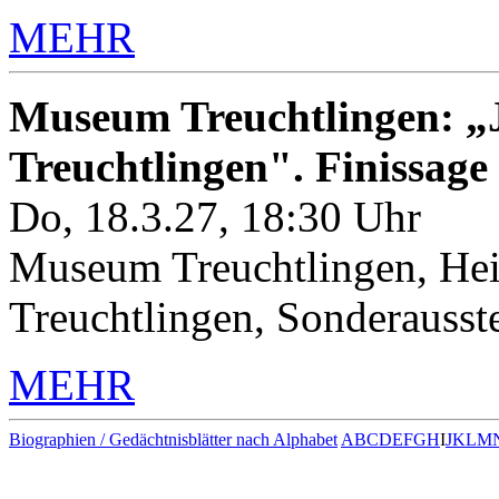
MEHR
Museum Treuchtlingen: „J
Treuchtlingen". Finissage
Do, 18.3.27, 18:30 Uhr
Museum Treuchtlingen, Hei
Treuchtlingen, Sonderauss
MEHR
Biographien / Gedächtnisblätter nach Alphabet
A
B
C
D
E
F
G
H
I
J
K
L
M