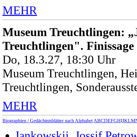
MEHR
Museum Treuchtlingen: „J
Treuchtlingen". Finissage
Do, 18.3.27, 18:30 Uhr
Museum Treuchtlingen, Hei
Treuchtlingen, Sonderauss
MEHR
Biographien / Gedächtnisblätter nach Alphabet
A
B
C
D
E
F
G
H
I
J
K
L
M
Jankowskij, Jossif Petro