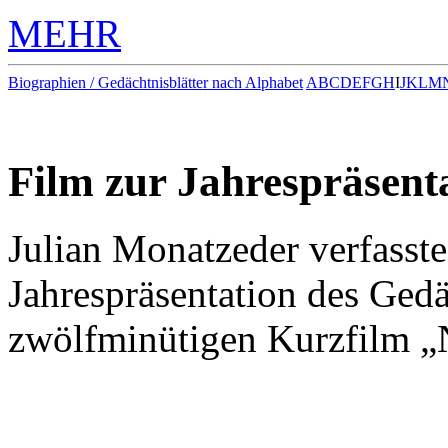
MEHR
Biographien / Gedächtnisblätter nach Alphabet
A
B
C
D
E
F
G
H
I
J
K
L
M
Film zur Jahrespräsent
Julian Monatzeder verfasste
Jahrespräsentation des Ged
zwölfminütigen Kurzfilm 