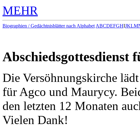
MEHR
Biographien / Gedächtnisblätter nach Alphabet
A
B
C
D
E
F
G
H
I
J
K
L
M
Abschiedsgottesdienst 
Die Versöhnungskirche lädt
für Agco und Maurycy. Beide
den letzten 12 Monaten auc
Vielen Dank!