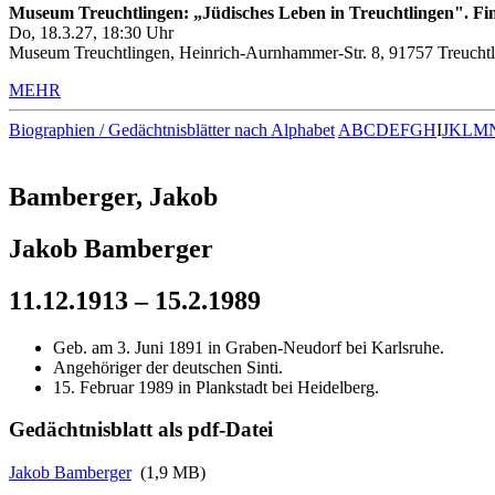
Museum Treuchtlingen: „Jüdisches Leben in Treuchtlingen". Fin
Do, 18.3.27, 18:30 Uhr
Museum Treuchtlingen, Heinrich-Aurnhammer-Str. 8, 91757 Treuchtl
MEHR
Biographien / Gedächtnisblätter nach Alphabet
A
B
C
D
E
F
G
H
I
J
K
L
M
Bamberger, Jakob
Jakob Bamberger
11.12.1913 – 15.2.1989
Geb. am 3. Juni 1891 in Graben-Neudorf bei Karlsruhe.
Angehöriger der deutschen Sinti.
15. Februar 1989 in Plankstadt bei Heidelberg.
Gedächtnisblatt als pdf-Datei
Jakob Bamberger
(1,9 MB)