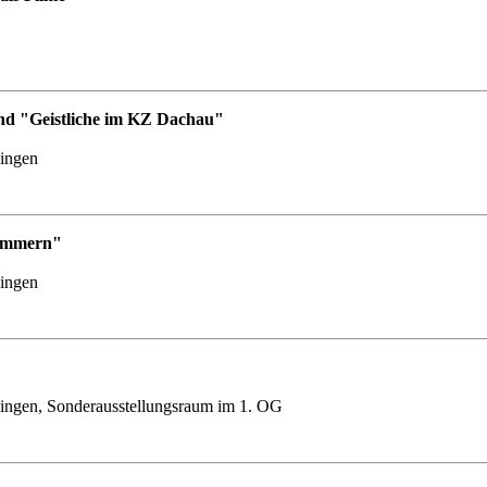
nd "Geistliche im KZ Dachau"
lingen
Nummern"
lingen
ingen, Sonderausstellungsraum im 1. OG