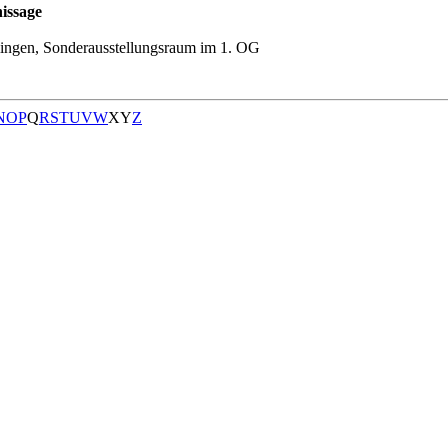
issage
ingen, Sonderausstellungsraum im 1. OG
N
O
P
Q
R
S
T
U
V
W
X
Y
Z