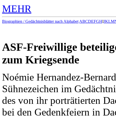
MEHR
Biographien / Gedächtnisblätter nach Alphabet
A
B
C
D
E
F
G
H
I
J
K
L
M
ASF-Freiwillige beteili
zum Kriegsende
Noémie Hernandez-Bernard, 
Sühnezeichen im Gedächtni
des von ihr porträtierten 
bei den Gedenkfeiern in Da