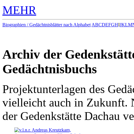
MEHR
Biographien / Gedächtnisblätter nach Alphabet
A
B
C
D
E
F
G
H
I
J
K
L
M
Archiv der Gedenkstätt
Gedächtnisbuchs
Projektunterlagen des Gedäc
vielleicht auch in Zukunft.
der Gedenkstätte Dachau ve