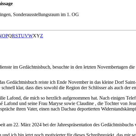
issage
ingen, Sonderausstellungsraum im 1. OG
N
O
P
Q
R
S
T
U
V
W
X
Y
Z
enste im Gedächtnisbuch, besuchte in den letzten Novembertagen die F
das Gedächtnisbuch reiste ich Ende November in das kleine Dorf Saint
chnell klar, dass dies sowohl die Region der Schlösser als auch der e
lie Lafond, die mich so herzlich aufgenommen hat. Nach einigen Tele
né Lafond und seine Frau Maryse sowie Claudine , die Tochter von Jea
espräche ihren Vater, einen nach Dachau deportierten Widerstandskämp
Arbeit am 22. März 2024 bei der Jahrespräsentation des Gedächtnisbuchs 
nd ich bin jetzt noch motivierter für dieses Schreibprojekt, das mir 