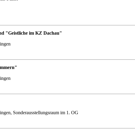
nd "Geistliche im KZ Dachau"
lingen
Nummern"
lingen
ingen, Sonderausstellungsraum im 1. OG