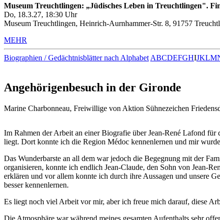
Museum Treuchtlingen: „Jüdisches Leben in Treuchtlingen". Fin
Do, 18.3.27, 18:30 Uhr
Museum Treuchtlingen, Heinrich-Aurnhammer-Str. 8, 91757 Treuchtl
MEHR
Biographien / Gedächtnisblätter nach Alphabet
A
B
C
D
E
F
G
H
I
J
K
L
M
Angehörigenbesuch in der Gironde
Marine Charbonneau, Freiwillige von Aktion Sühnezeichen Friedensdi
Im Rahmen der Arbeit an einer Biografie über Jean-René Lafond für 
liegt. Dort konnte ich die Region Médoc kennenlernen und mir wurde s
Das Wunderbarste an all dem war jedoch die Begegnung mit der Fami
organisieren, konnte ich endlich Jean-Claude, den Sohn von Jean-Re
erklären und vor allem konnte ich durch ihre Aussagen und unsere G
besser kennenlernen.
Es liegt noch viel Arbeit vor mir, aber ich freue mich darauf, diese 
Die Atmosphäre war während meines gesamten Aufenthalts sehr offen u