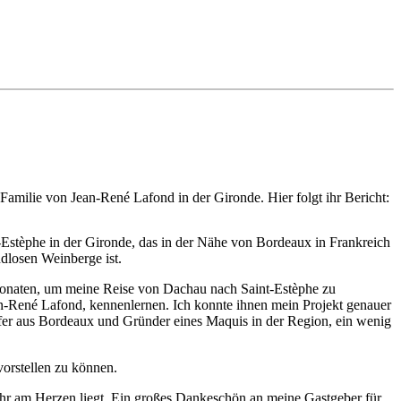
amilie von Jean-René Lafond in der Gironde. Hier folgt ihr Bericht:
-Estèphe in der Gironde, das in der Nähe von Bordeaux in Frankreich
ndlosen Weinberge ist.
fonaten, um meine Reise von Dachau nach Saint-Estèphe zu
n-René Lafond, kennenlernen. Ich konnte ihnen mein Projekt genauer
fer aus Bordeaux und Gründer eines Maquis in der Region, ein wenig
vorstellen zu können.
sehr am Herzen liegt. Ein großes Dankeschön an meine Gastgeber für