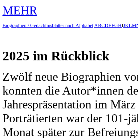
MEHR
Biographien / Gedächtnisblätter nach Alphabet
A
B
C
D
E
F
G
H
I
J
K
L
M
2025 im Rückblick
Zwölf neue Biographien vo
konnten die Autor*innen de
Jahrespräsentation im März 
Porträtierten war der 101-jä
Monat später zur Befreiung